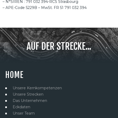
– N°SIREN : 791 032 394-RCS Strasbourg
– APE-Code 5229B – MwSt. FR 51 791 032 394
AUF DER STRECKE...
HOME
Unsere Kernkompetenzen
Unsere Strecken
Das Unternehmen
Eckdaten
Unser Team